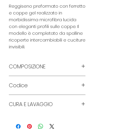
Reggiseno preformato con ferretto
e coppe gel realizzato in
morbidissima microfibra lucida
con eleganti profili sulle coppe. Il
modello è completato da spalline
ricoperte intercambiabili e cuciture
invisibili.
COMPOSIZIONE
TESSUTO 83%POLIAMMIDE 17%ELASTAN;
Codice
IMBOTTITURA 100%POLIESTERE;
1344
CURA E LAVAGGIO
lavare a mano o in lavatrice con
busta protettiva
non candeggiare