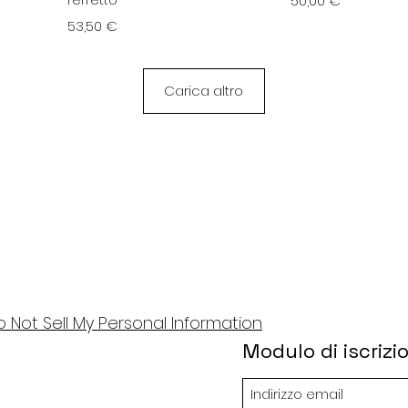
50,00 €
Prezzo
53,50 €
Carica altro
o Not Sell My Personal Information
Modulo di iscrizi