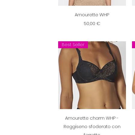
Vista rapida
Amourette WHP
Prezzo
50,00 €
Best Seller
Vista rapida
Amourette charm WHP -
Reggiseno sfoderato con
ferretto