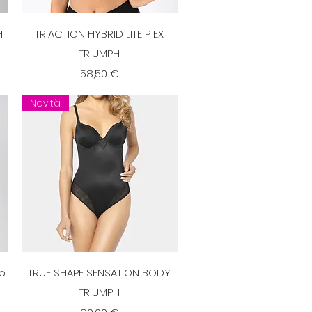
Vista rapida
H
TRIACTION HYBRID LITE P EX
TRIUMPH
Prezzo
58,50 €
Novità
Vista rapida
no
TRUE SHAPE SENSATION BODY
TRIUMPH
Prezzo