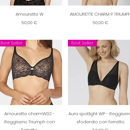
Vista rapida
Vista rapida
Amourette W
AMOURETTE CHARM P TRIUMP
Prezzo
Prezzo
50,00 €
50,00 €
Best Seller
Best Seller
Vista rapida
Vista rapida
Amourette charmW02 -
Aura spotlight WP - Reggise
Reggiseno Triumph con
sfoderato con ferretto
ferretto
Prezzo