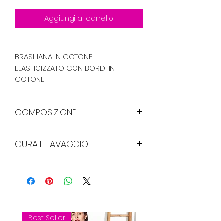
Aggiungi al carrello
BRASILIANA IN COTONE
ELASTICIZZATO CON BORDI IN
COTONE
COMPOSIZIONE
45% COTONE 45% MODAL 10% ELASTAM
CURA E LAVAGGIO
Lavare a 40 gradi , non
candeggiare , non lavare a secco
Best Seller
Best Seller