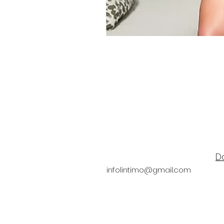
D
infolintimo@gmail.com