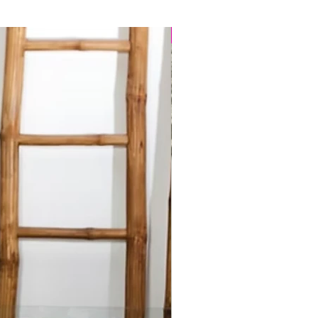
Best Seller
NNA SPALLA LARGA
A