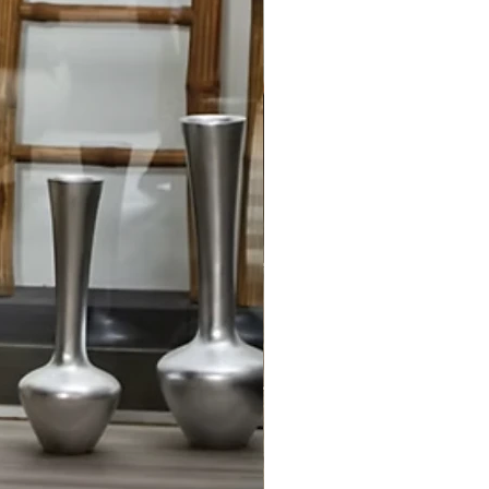
e lavaggio
*
llo
ODAL 10% ELASTAM
IO
, non candeggiare , non lavare