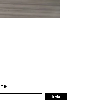
one
Invia