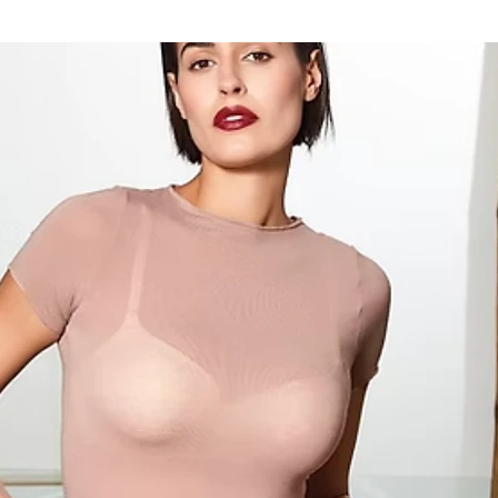
CANOTTA DO
DONNA JADE
Prezzo
9,00 €
Taglia
*
Seleziona
Colore
*