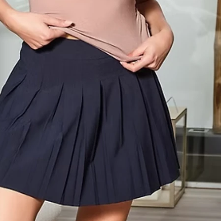
Composizione 
Seleziona
Quantità
*
Aggiungi al carre
odello 4182 in morbido cotone modal.
COMPOSIZIONE
45% COTONE 45% M
CURA E LAVAGG
Lavare a 40 gradi 
a secco