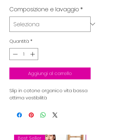
Composizione e lavaggio
*
Quantità
*
Aggiungi al carrello
Slip in cotone organico vita bassa
ottima vestibilità
Best Seller
Best Seller