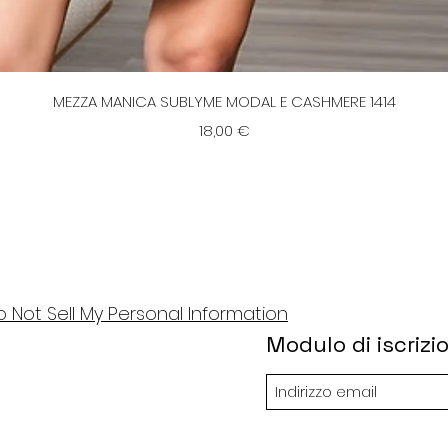
stan super morbido ed elastico
dard Öko-Tex 100
Vista rapida
MEZZA MANICA SUBLYME MODAL E CASHMERE 1414
Prezzo
18,00 €
o Not Sell My Personal Information
Modulo di iscrizi