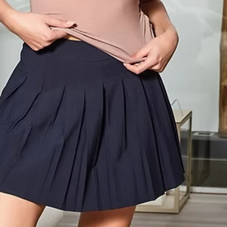
Aggiungi al carre
COMPOSIZIONE
ssa taglia e colore
to tai slip di sloggi 100, la marca non
95% Cotone, 5% El
CURA E LAVAGG
si avverte distintamente. Super
o questo tai slip!
Lavare a 95 gradi 
a secco
oggi
elastica nella parte anteriore e
ra piacevolmente morbida
X-MOVE, grazie al tessuto elastico,
perfetta ed è particolarmente leggera