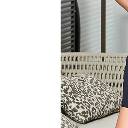
Slip 100 TAI SLOGGI
Confezione di 2 paia della ste
La marca è di tendenza! In ques
è solo messa in evidenza, ma 
confortevole e casual, adoriam
Slip donna classico
Bordo elastico con logo sl
Sgambatura piacevolmente 
posteriore
Zona del cavallo con fode
La qualità LYCRA® FREEF!T® 
garantisce una vestibilità 
e piacevole da indossare.