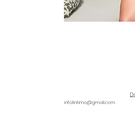
In jersey di cotone ed ela
Realizzato secondo lo stan
D
infolintimo@gmail.com