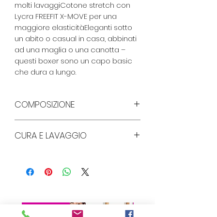
molti lavaggiCotone stretch con 
Lycra FREEFIT X-MOVE per una 
maggiore elasticitàEleganti sotto 
un abito o casual in casa, abbinati 
ad una maglia o una canotta – 
questi boxer sono un capo basic 
che dura a lungo.
COMPOSIZIONE
CURA E LAVAGGIO
90% Cotone, 10% Elastan
Lavare a 95 gradi , non
candeggiare , non lavare a secco
Best Seller
Best Seller