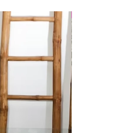
Best Seller
E
e lavaggio
*