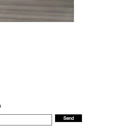
m
Send