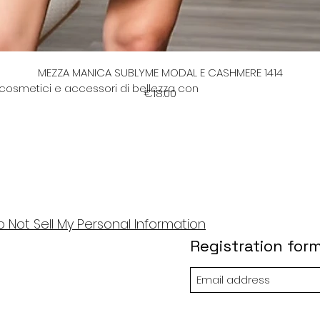
per organizzare cosmetici e articoli
ere in borsa, unisce uno stile delicato
Quick View
MEZZA MANICA SUBLYME MODAL E CASHMERE 1414
i cosmetici e accessori di bellezza con
Price
€18.00
o Not Sell My Personal Information
Registration for