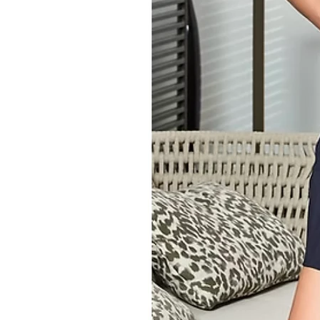
Borsa da toilette compatta 
* Elegante borsa da toilette dis