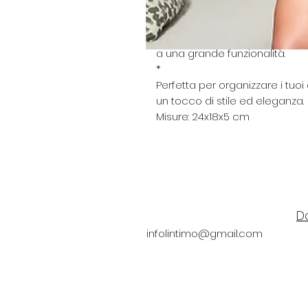
verde, marrone e rosa, ideale 
per la cura personale.
* Ideale per viaggiare o da ten
a una grande funzionalità.
*
Perfetta per organizzare i tuo
un tocco di stile ed eleganza.
Misure: 24x18x5 cm
D
infolintimo@gmail.com