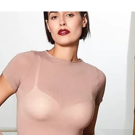
BEAUTY CAS
Price
€12.00
Colore
*
Composizione 
Select
Quantity
*