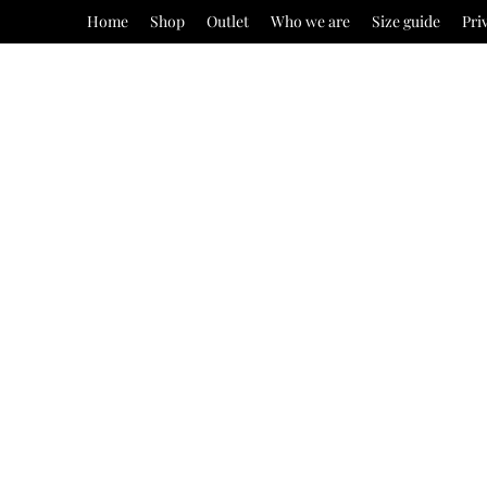
Home
Shop
Outlet
Who we are
Size guide
Pri