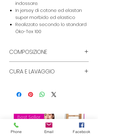
indossare.
In jersey di cotone ed elastan
super morbido ed elastico
Realizzato secondo lo standard
Öko-Tex 100
COMPOSIZIONE
95% Cotone, 5% Elastan
CURA E LAVAGGIO
Lavare a 95 gradi , non
candeggiare , non lavare a secco
Best Seller
Best Seller
Phone
Email
Facebook