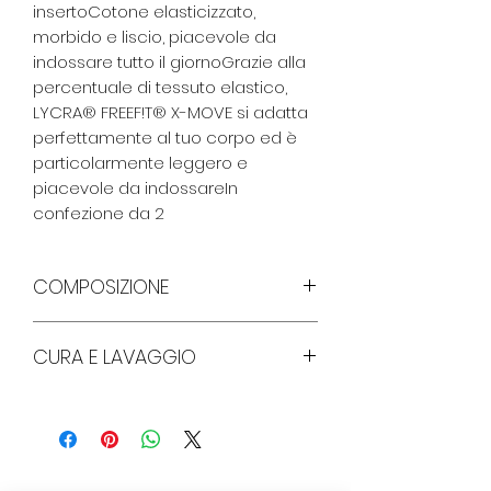
insertoCotone elasticizzato, 
morbido e liscio, piacevole da 
indossare tutto il giornoGrazie alla 
percentuale di tessuto elastico, 
LYCRA® FREEF!T® X-MOVE si adatta 
perfettamente al tuo corpo ed è 
particolarmente leggero e 
piacevole da indossareIn 
confezione da 2
COMPOSIZIONE
CURA E LAVAGGIO
90% Cotone, 10% Elastan
Lavare a 95 gradi , non
candeggiare , non lavare a secco